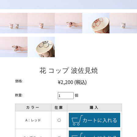
花 コップ 波佐見焼
価格:
¥2,200
(税込)
数量:
個
カラー
在庫
購入
A：レッド
○